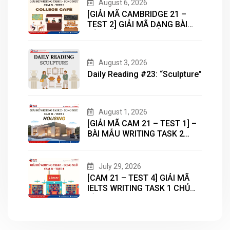
August 6, 2026
[GIẢI MÃ CAMBRIDGE 21 –
TEST 2] GIẢI MÃ DẠNG BÀI
BẢN ĐỒ (MAP) CÙNG IELTS
MASTER – ENGONOW
ENGLISH
August 3, 2026
Daily Reading #23: “Sculpture”
August 1, 2026
[GIẢI MÃ CAM 21 – TEST 1] –
BÀI MẪU WRITING TASK 2
CHỦ ĐỀ “HOUSING”
July 29, 2026
[CAM 21 – TEST 4] GIẢI MÃ
IELTS WRITING TASK 1 CHỦ
ĐỀ “LIBRARY”