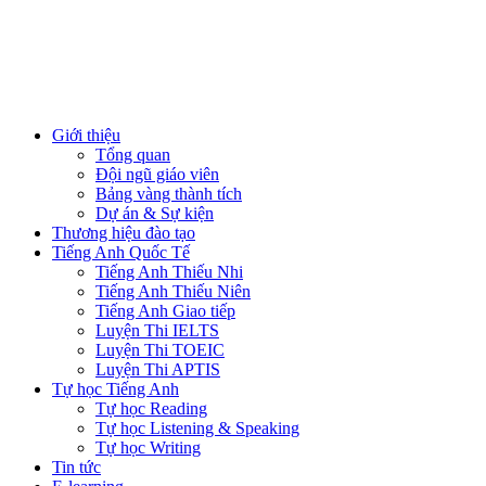
Giới thiệu
Tổng quan
Đội ngũ giáo viên
Bảng vàng thành tích
Dự án & Sự kiện
Thương hiệu đào tạo
Tiếng Anh Quốc Tế
Tiếng Anh Thiếu Nhi
Tiếng Anh Thiếu Niên
Tiếng Anh Giao tiếp
Luyện Thi IELTS
Luyện Thi TOEIC
Luyện Thi APTIS
Tự học Tiếng Anh
Tự học Reading
Tự học Listening & Speaking
Tự học Writing
Tin tức