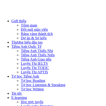
Giới thiệu
Tổng quan
Đội ngũ giáo viên
Bảng vàng thành tích
Dự án & Sự kiện
Thương hiệu đào tạo
Tiếng Anh Quốc Tế
Tiếng Anh Thiếu Nhi
Tiếng Anh Thiếu Niên
Tiếng Anh Giao tiếp
Luyện Thi IELTS
Luyện Thi TOEIC
Luyện Thi APTIS
Tự học Tiếng Anh
Tự học Reading
Tự học Listening & Speaking
Tự học Writing
Tin tức
E-learning
Học trực tuyến