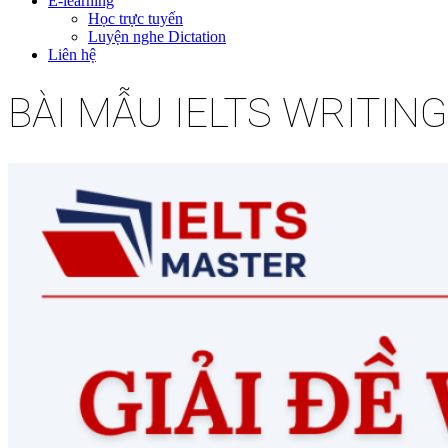
E-learning
Học trực tuyến
Luyện nghe Dictation
Liên hệ
BÀI MẪU IELTS WRITING