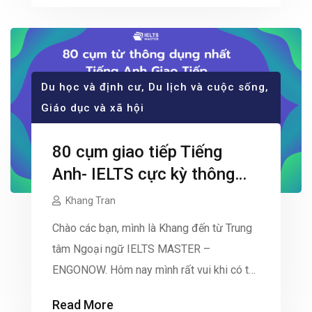
điều mình đang có. Còn nếu muốn […]
Du học và định cư
,
Du lịch và cuộc sống
,
Giáo dục và xã hội
80 cụm giao tiếp Tiếng
Anh- IELTS cực kỳ thông
dụng.
Khang Tran
Chào các bạn, mình là Khang đến từ Trung
tâm Ngoại ngữ IELTS MASTER –
ENGONOW. Hôm nay mình rất vui khi có thể
chia sẻ đến các 80 cụm giao tiếp Tiếng
Read More
Anh- IELTS cực kỳ thông dụng. Chúc bạn