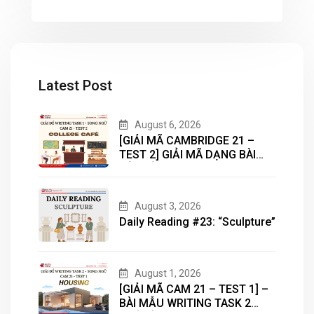
học tốt nhé. GIỎI TIẾNG ANH – CHUẨN
IELTS – HỌC IELTS MASTER Common
phrases to […]
Latest Post
August 6, 2026
[GIẢI MÃ CAMBRIDGE 21 –
TEST 2] GIẢI MÃ DẠNG BÀI
BẢN ĐỒ (MAP) CÙNG IELTS
MASTER – ENGONOW
ENGLISH
August 3, 2026
Daily Reading #23: “Sculpture”
August 1, 2026
[GIẢI MÃ CAM 21 – TEST 1] –
BÀI MẪU WRITING TASK 2