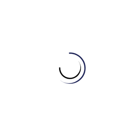
different:
thích thú, đam mê đi du lịch
Low-cost airline:
an airline that generally has lower
fares and fewer comforts:
hàng không giá rẻ
Go trekking:
the activity of walking long distances on
foot for pleasure:
đi bộ ngày dài, leo núi
Unexplored wilderness:
wilderness that is not yet
been explored:
nơi hoang dã, chưa được khám phá
Sense of adventure:
willingness to try new things,
take risks:
cảm giác phiêu lưu, mạo hiểm
Get hopelessly lost:
getting really lost:
bị lạc
Send out a search party:
an organised group of
people who are searching for someone who is
missing:
gửi một đội tìm kiếm
Sunny-spells:
bright period, spell of sunshine:
thời tiết
tốt, nắng đẹp