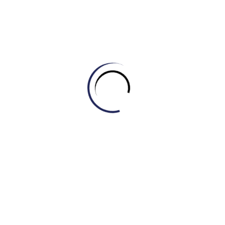
dụng từ nhượng bộ
“Admittedly”
là một kỹ thuật
Band 8+. Nó cho thấy tác giả có cái nhìn đa
chiều, thừa nhận rằng các giải pháp xã hội ở Thân
bài 1 là chưa đủ.
Ý bổ trợ & phát triển (Development):
Tác giả
tiếp tục dùng logic Vấn đề -> Giải pháp để xử lý
“phản luận điểm” này:
Vấn đề:
Rối loạn tâm lý (antisocial
behaviour, impulse control…).
Giải pháp:
Cơ sở hạ tầng sức khỏe tinh
thần (mental health infrastructure), chẩn
đoán sớm, trị liệu, các sáng kiến cộng
đồng (school counselling, family support).
Đoạn này củngcó lập trường chính (rằng “có thể
làm gì đó”) bằng cách chỉ ra giải pháp ngay cả