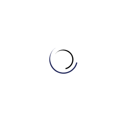
“social media” để làm sâu sắc vấn đề. Việc nhắc
đến “heavily edited images” (ảnh chỉnh sửa kỹ)
giải thích tại sao tiêu chuẩn sắc đẹp trở nên phi
thực tế.
Ví dụ/Kết quả (Result):
Liệt kê chi tiết các dịch
vụ: “high-end skincare products,” “Botox,”
“fillers,” “laser therapy.” -> Điểm cộng lớn: Việc
liệt kê tên cụ thể các loại hình thẩm mỹ giúp
chứng minh vốn từ vựng phong phú theo chủ đề
(Topic-specific vocabulary).
Thân bài 2 (Đánh giá Tích cực/Tiêu cực):
Câu chủ đề:
“In my view, this trend is more
negative than positive.” -> Trả lời trực diện câu
hỏi thứ 2.
Phản biện (Concession):
Dùng cấu trúc