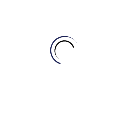
Chúng tôi không chỉ là đơn vị dẫn đầu về đào tạo giáo dục
tại Việt Nam, mà còn là một thương hiệu đáng tin cậy đã
giúp hơn 5000 học viên cải thiện tiếng Anh và đạt IELTS
thành công. Hệ thống IME chính là minh chứng cho cam kết:
Chất lượng Premium – Hỗ trợ tận tâm – Kết quả thật.
5. Kết luận: Đừng để thời gian chờ đợi
cản bước bạn
Trong cuộc đua đạt mục tiêu IELTS năm 2026, thời gian và
sự chính xác chính là lợi thế. Với sự hỗ trợ từ hệ thống AI
Marking mạnh mẽ tại IELTS Master – Engonow English, mục
tiêu đạt IELTS 7.0 nhanh không còn là điều xa vời. Hãy để
công nghệ dẫn lối và sự tận tâm của chúng tôi đồng hành
cùng bạn trên lộ trình học IELTS hiệu quả.