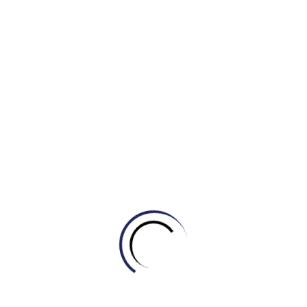
Quận 6 – Bình Tân, TP HCM / Online toàn
cầu.
engonow.edu.vn
Xem thêm:
IELTS Master – Engonow tham gia sự kiện Kết
nối giao thương 9th Monthly B2B lần thứ 22
Related Posts