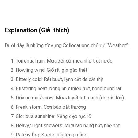
Explanation (Giải thích)
Dưới đây là những từ vựng Collocations chủ đề “Weather”:
Torrential rain: Mưa xối xả, mưa như trút nước
Howling wind: Gió rít, gió gào thét
Bitterly cold: Rét buốt, lạnh cắt da cắt thịt
Blistering heat: Nóng như thiêu đốt, nóng bỏng rát
Driving rain/snow: Mưa/tuyết tạt mạnh (do gió lớn).
Freak storm: Cơn bão bất thường
Glorious sunshine: Nắng đẹp rực rỡ
Heavy/Light showers: Mưa rào nặng hạt/nhẹ hạt
Patchy fog: Sương mù từng mảng