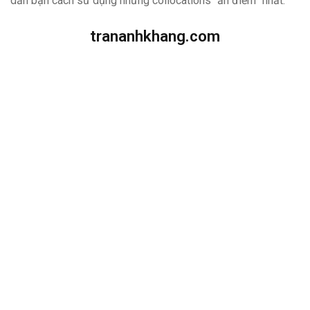
dẫn bạn cách sử dụng những collocations “ăn điểm” nhất.
trananhkhang.com