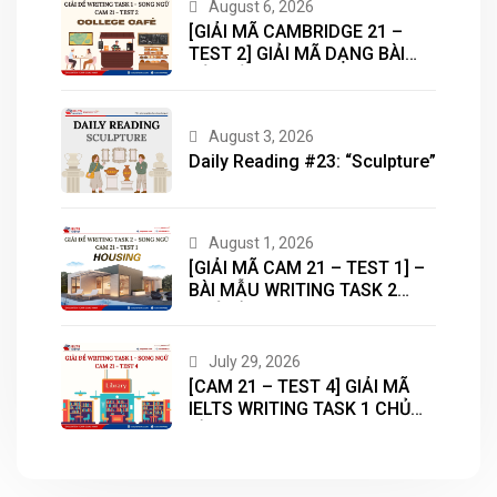
August 6, 2026
[GIẢI MÃ CAMBRIDGE 21 –
TEST 2] GIẢI MÃ DẠNG BÀI
BẢN ĐỒ (MAP) CÙNG IELTS
MASTER – ENGONOW
ENGLISH
August 3, 2026
Daily Reading #23: “Sculpture”
August 1, 2026
[GIẢI MÃ CAM 21 – TEST 1] –
BÀI MẪU WRITING TASK 2
CHỦ ĐỀ “HOUSING”
July 29, 2026
[CAM 21 – TEST 4] GIẢI MÃ
IELTS WRITING TASK 1 CHỦ
ĐỀ “LIBRARY”