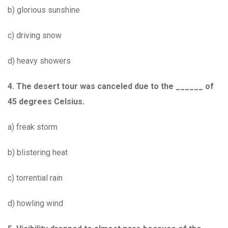
b) glorious sunshine
c) driving snow
d) heavy showers
4. The desert tour was canceled due to the ______ of
45 degrees Celsius.
a) freak storm
b) blistering heat
c) torrential rain
d) howling wind