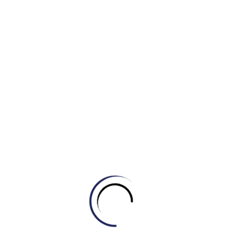
nhân chính gây ra thoái hóa đất.)
Heavy rainfall on bare hillsides can lead to severe
soil
erosion
, washing away the fertile topsoil.
(Mưa lớn
trút xuống các sườn đồi trọc có thể dẫn đến xói mòn
đất nghiêm trọng, cuốn trôi lớp đất mặt màu mỡ.)
Thanks to the ideal weather conditions, the region
reported a
bumper harvest
of wheat this year.
(Nhờ
điều kiện thời tiết lý tưởng, khu vực này đã báo cáo
một vụ mùa lúa mì bội thu trong năm nay.)
The efficiency of modern
poultry production
has
made chicken one of the most affordable sources of
protein globally.
(Hiệu quả của ngành sản xuất gia cầm
hiện đại đã khiến thịt gà trở thành một trong những
nguồn protein có giá cả phải chăng nhất trên toàn
cầu.)