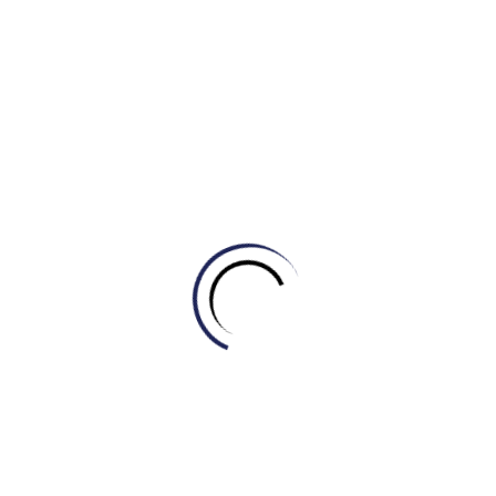
(Study.engonow.com).
Môi trường học tập năng động, tương tác:
Khuyến
khích học viên chủ động tham gia, trao đổi và thực hành
tiếng Anh thông qua các hoạt động nhóm, thảo luận,
tranh biện…
Hy vọng thông tin trên sẽ có ích cho các bạn trong việc học
IELTS hiệu quả.
KHANG IELTS- TỰ HỌC IELTS THEO
PHƯƠNG PHÁP ỨNG DỤNG 4.0 – CẢI
THIỆN TỪ MẤT GỐC (Hotline:
0969.979.099)
Xem thêm:
Khơi Nguồn Động Lực Học IELTS Cho Con cùng
IELTS Master – Engonow