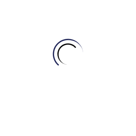
Tin tức
Đầu tư IELTS từ lớp 6-7: Phụ huynh cần biết
những gì?
July 16, 2026