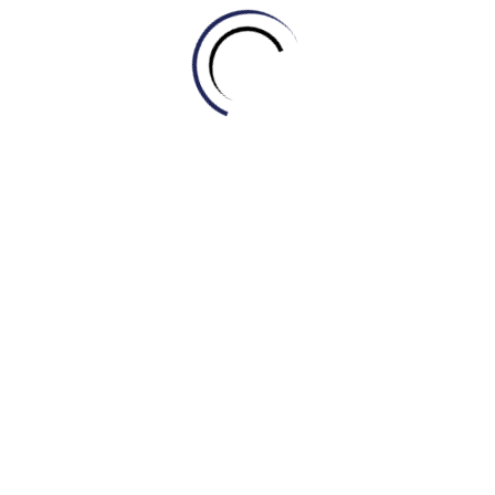
the content of your conversations.
Installing reliable antivirus software is essential to
detect and remove
____________
before it damages
your computer system.
Đáp án
Firewall
(Tường lửa)
Vulnerability
(Lỗ hổng)
Phishing
(Kỹ thuật lừa đảo)
Decryption
(Giải mã)
Ransomware
(Mã độc tống tiền)
Authentication
(Xác thực)
Encryption
(Mã hóa)
Malware
(Phần mềm độc hại)