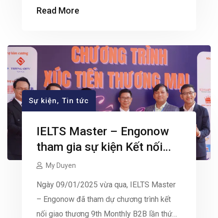
điều này, IELTS Master – Engonow đã
Read More
đồng hành cùng trường THPT Bình Phú, tổ
chức hoạt động hỗ trợ phụ huynh và học
sinh trong […]
Sự kiện
,
Tin tức
IELTS Master – Engonow
tham gia sự kiện Kết nối
giao thương 9th Monthly
My Duyen
B2B lần thứ 22
Ngày 09/01/2025 vừa qua, IELTS Master
– Engonow đã tham dự chương trình kết
nối giao thương 9th Monthly B2B lần thứ