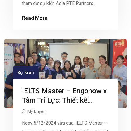
tham dự sự kiện Asia PTE Partners
Summit 2024 do Pearson, đơn vị giáo dục
Read More
hàng đầu đến từ Anh Quốc tổ chức. Đây là
sự kiện quy mô lớn, được phát sóng trực
tiếp tại nhiều quốc gia: Trung Quốc, […]
Sự kiện
IELTS Master – Engonow x
Tâm Trí Lực: Thiết kế
chương trình đào tạo qua
My Duyen
Hita Game và Siêu trí nhớ
Ngày 5/12/2024 vừa qua, IELTS Master –