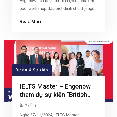
Engonow đã cùng Tâm Trí Lực tổ chức một
buổi workshop đặc biệt dành cho đội ngũ
giáo viên tại công ty với chủ đề “ƯƠM
Read More
MẦM HIỀN TÀI – Thiết kế chương trình đào
tạo thông qua HITA Game và siêu trí nhớ”.
Sự kiện này đánh […]
Dự án & Sự kiện
IELTS Master – Engonow
tham dự sự kiện “British
Council IELTS Partner
My Duyen
Gathering 2024”
Ngày 27/11/2024, IELTS Master –