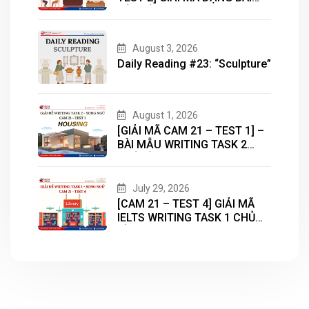
BẢN ĐỒ (MAP) CÙNG IELTS
MASTER – ENGONOW
ENGLISH
August 3, 2026
Daily Reading #23: “Sculpture”
August 1, 2026
[GIẢI MÃ CAM 21 – TEST 1] –
BÀI MẪU WRITING TASK 2
CHỦ ĐỀ “HOUSING”
July 29, 2026
[CAM 21 – TEST 4] GIẢI MÃ
IELTS WRITING TASK 1 CHỦ
ĐỀ “LIBRARY”