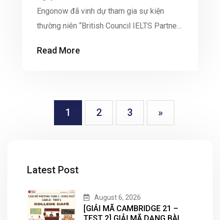
Engonow đã vinh dự tham gia sự kiện
thường niên “British Council IELTS Partner
Gathering 2024” được tổ chức bởi Hội
Read More
đồng Anh tại The Reverie Saigon. Đây là
dịp quan trọng để British Council gặp gỡ,
kết nối và ghi nhận những đóng góp của
các đối tác chiến […]
1
2
3
»
Latest Post
August 6, 2026
[GIẢI MÃ CAMBRIDGE 21 –
TEST 2] GIẢI MÃ DẠNG BÀI