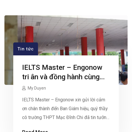
Tin tức
IELTS Master – Engonow
tri ân và đồng hành cùng
trường THPT Mạc Đĩnh Chi
My Duyen
IELTS Master – Engonow xin gửi lời cảm
ơn chân thành đến Ban Giám hiệu, quý thầy
cô trường THPT Mạc Đĩnh Chi đã tin tưởng
và tạo điều kiện cho trung tâm gửi gắm giá