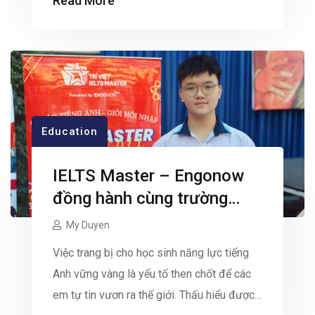
Read More
trị đền trường. Chúng tôi vô cùng trân trọng
sự hợp tác và mong muốn được đồng hành
cùng […]
Education
IELTS Master – Engonow
đồng hành cùng trường
THPT Bình Phú nâng cao
My Duyen
năng lực Tiếng Anh cho học
Việc trang bị cho học sinh năng lực tiếng
sinh
Anh vững vàng là yếu tố then chốt để các
em tự tin vươn ra thế giới. Thấu hiểu được