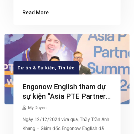
22 được tổ chức tại Long An với sự quy tụ
Read More
hơn 200 doanh nghiệp trong và ngoài nước
cùng các lãnh đạo cấp cao. Đây là sự kiện
thường niên uy tín, […]
Dự án & Sự kiện
,
Tin tức
Engonow English tham dự
sự kiện “Asia PTE Partners
Summit 2024”
My Duyen
Ngày 12/12/2024 vừa qua, Thầy Trần Anh
Khang – Giám đốc Engonow English đã